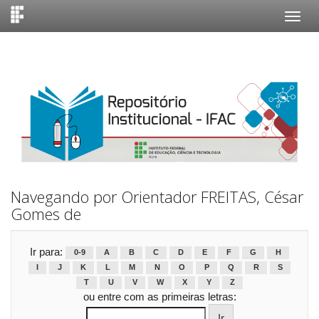
Skip
navigation
Navegando por Orientador FREITAS, César
Gomes de
Ir para:
0-9
A
B
C
D
E
F
G
H
I
J
K
L
M
N
O
P
Q
R
S
T
U
V
W
X
Y
Z
ou entre com as primeiras letras: