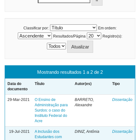
Classificar por:
Em ordem:
Resultados/Página
Registro(s):
Mostrando resultados 1 a 2 de 2
Data do
Título
Autor(es)
Tipo
documento
29-Mar-2021
O Ensino de
BARRETO,
Dissertação
Administração para
Alexandre
Surdos: o caso do
Instituto Federal do
Acre
19-Jul-2021
A Inclusão dos
DINIZ, Antônia
Dissertação
Estudantes com