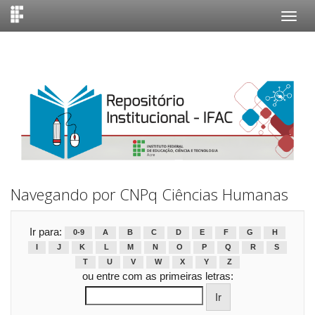
Skip
navigation
Navegando por CNPq Ciências Humanas
Ir para:
0-9
A
B
C
D
E
F
G
H
I
J
K
L
M
N
O
P
Q
R
S
T
U
V
W
X
Y
Z
ou entre com as primeiras letras: