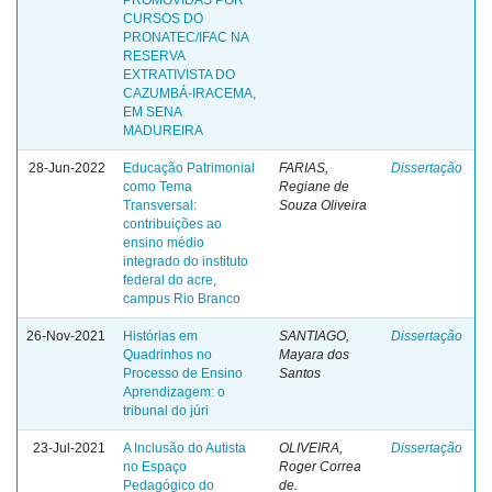
CURSOS DO
PRONATEC/IFAC NA
RESERVA
EXTRATIVISTA DO
CAZUMBÁ-IRACEMA,
EM SENA
MADUREIRA
28-Jun-2022
Educação Patrimonial
FARIAS,
Dissertação
como Tema
Regiane de
Transversal:
Souza Oliveira
contribuições ao
ensino médio
integrado do instituto
federal do acre,
campus Rio Branco
26-Nov-2021
Histórias em
SANTIAGO,
Dissertação
Quadrinhos no
Mayara dos
Processo de Ensino
Santos
Aprendizagem: o
tribunal do júri
23-Jul-2021
A Inclusão do Autista
OLIVEIRA,
Dissertação
no Espaço
Roger Correa
Pedagógico do
de.