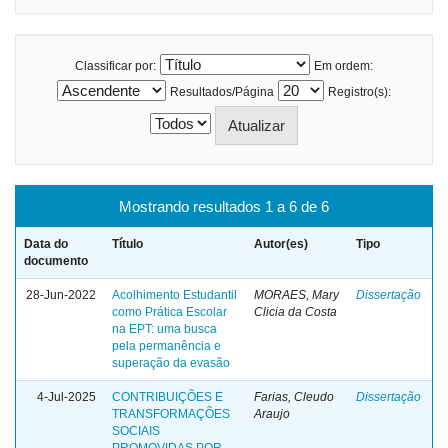
Classificar por:
Em ordem:
Resultados/Página
Registro(s):
Mostrando resultados 1 a 6 de 6
Data do
Título
Autor(es)
Tipo
documento
28-Jun-2022
Acolhimento Estudantil
MORAES, Mary
Dissertação
como Prática Escolar
Clicia da Costa
na EPT: uma busca
pela permanência e
superação da evasão
4-Jul-2025
CONTRIBUIÇÕES E
Farias, Cleudo
Dissertação
TRANSFORMAÇÕES
Araujo
SOCIAIS
PROMOVIDAS POR