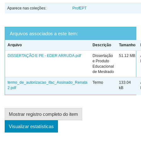
Aparece nas coleções:
ProfEPT
Arquivos associados a este item:
Arquivo
Descrição
Tamanho
DISSERTAÇÃO E PE - EDER ARRUDA.pdf
Dissertação
51.12 MB
e Produto
Educacional
de Mestrado
termo_de_autorizacao_ifac_Assinado_Renata
Termo
133.04
2.pdf
kB
Mostrar registro completo do item
Visualizar estatísticas