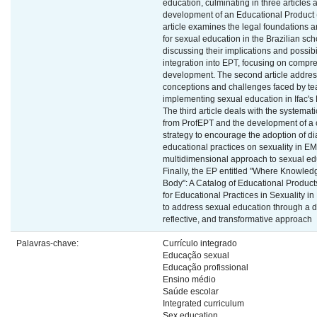
education, culminating in three articles 
development of an Educational Product (
article examines the legal foundations a
for sexual education in the Brazilian sch
discussing their implications and possibil
integration into EPT, focusing on comp
development. The second article addres
conceptions and challenges faced by te
implementing sexual education in Ifac's
The third article deals with the systema
from ProfEPT and the development of a 
strategy to encourage the adoption of di
educational practices on sexuality in E
multidimensional approach to sexual ed
Finally, the EP entitled "Where Knowled
Body": A Catalog of Educational Produc
for Educational Practices in Sexuality in
to address sexual education through a di
reflective, and transformative approach
Palavras-chave:
Currículo integrado
Educação sexual
Educação profissional
Ensino médio
Saúde escolar
Integrated curriculum
Sex education