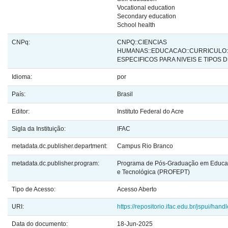
Vocational education
Secondary education
School health
CNPq:
CNPQ::CIENCIAS
HUMANAS::EDUCACAO::CURRICULO
ESPECIFICOS PARA NIVEIS E TIPOS
Idioma:
por
País:
Brasil
Editor:
Instituto Federal do Acre
Sigla da Instituição:
IFAC
metadata.dc.publisher.department:
Campus Rio Branco
metadata.dc.publisher.program:
Programa de Pós-Graduação em Educaç
e Tecnológica (PROFEPT)
Tipo de Acesso:
Acesso Aberto
URI:
https://repositorio.ifac.edu.br/jspui/ha
Data do documento:
18-Jun-2025