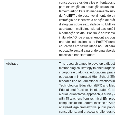
concepções e os desafios enfrentados 
para efetivação da educação sexual no 
terceiro artigo trata do mapeamento sis
do ProfEPT e do desenvolvimento de u
estratégia de incentivo à adoção de prá
dialógicas sobre sexualidade no EMI, v
abordagem multidimensional das temáti
à educação sexual. Por fim, é apresent
intitulado: “Onde o saber encontra o cor
produtos educacionais do ProfEPT para 
educativas em sexualidade no EMI par
educação sexual a partir de uma abord
reflexiva e transformadora.
Abstract:
This research aimed to develop a didact
methodological strategy to encourage te
incorporate dialogical educational pract
education in Integrated High School (EMI
research line of Educational Practices i
Technological Education (EPT) and Macr
Educational Practices in Integrated Cur
a quali-quantitative approach, a survey
with 45 teachers from technical EMI pro
campuses of the Federal Institute of Acre
analyzed legal frameworks, public polici
conceptions, and practical challenges re