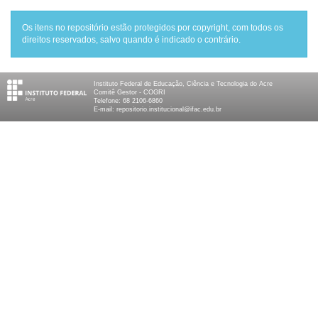
Os itens no repositório estão protegidos por copyright, com todos os
direitos reservados, salvo quando é indicado o contrário.
Instituto Federal de Educação, Ciência e Tecnologia do Acre
Comitê Gestor - COGRI
Telefone: 68 2106-6860
E-mail: repositorio.institucional@ifac.edu.br