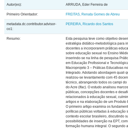
Autor(es):
ARRUDA, Eder Ferreira de
Primeiro Orientador:
FREITAS, Renata Gomes de Abreu
metadata.dc.contributor.advisor-
PEREIRA, Ricardo dos Santos
co1:
Resumo:
Esta pesquisa teve como objetivo dese
estratégia didático-metodológica para i
docentes a incorporarem práticas educa
sobre educação sexual no Ensino Médio
inserindo-se na linha de pesquisa Práti
em Educação Profissional e Tecnológic
Macroprojeto 3 – Práticas Educativas no
Integrado. Adotando abordagem quali qu
realizou-se levantamento com 45 docen
técnico, abrangendo todos os campi do I
do Acre (Ifac). O estudo analisou marcos 
públicas, concepções docentes e desafi
relacionados à educação sexual, culmi
artigos e na elaboração de um Produto 
O primeiro artigo examina os fundament
políticas públicas voltadas à educação 
contexto escolar brasileiro, discutindo 
possibilidades de inserção na EPT, com
formação humana integral. O segundo a