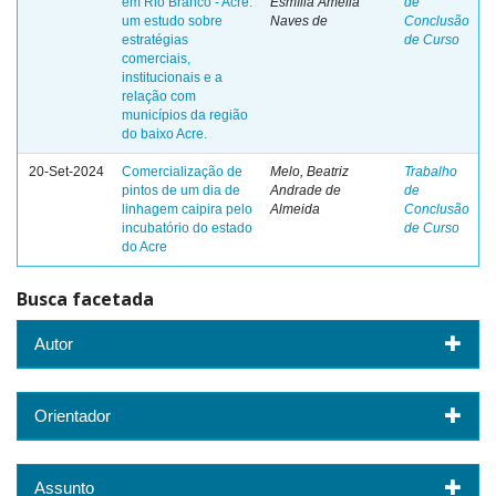
em Rio Branco - Acre:
Esmília Amélia
de
um estudo sobre
Naves de
Conclusão
estratégias
de Curso
comerciais,
institucionais e a
relação com
municípios da região
do baixo Acre.
20-Set-2024
Comercialização de
Melo, Beatriz
Trabalho
pintos de um dia de
Andrade de
de
linhagem caipira pelo
Almeida
Conclusão
incubatório do estado
de Curso
do Acre
Busca facetada
Autor
Orientador
Assunto