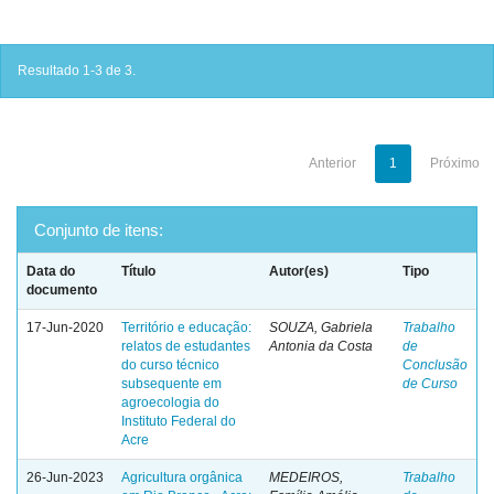
Resultado 1-3 de 3.
Anterior
1
Próximo
Conjunto de itens:
Data do
Título
Autor(es)
Tipo
documento
17-Jun-2020
Território e educação:
SOUZA, Gabriela
Trabalho
relatos de estudantes
Antonia da Costa
de
do curso técnico
Conclusão
subsequente em
de Curso
agroecologia do
Instituto Federal do
Acre
26-Jun-2023
Agricultura orgânica
MEDEIROS,
Trabalho