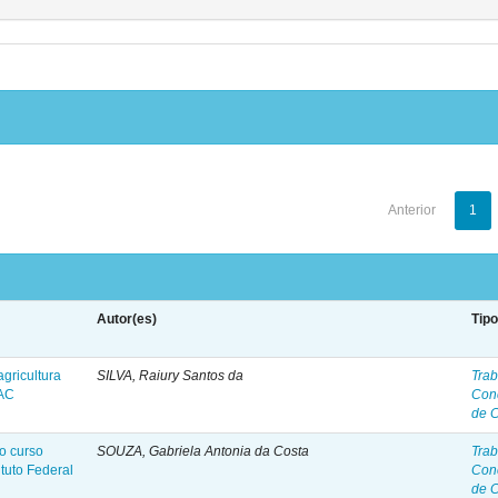
Anterior
1
Autor(es)
Tip
gricultura
SILVA, Raiury Santos da
Trab
 AC
Con
de 
do curso
SOUZA, Gabriela Antonia da Costa
Trab
tuto Federal
Con
de 