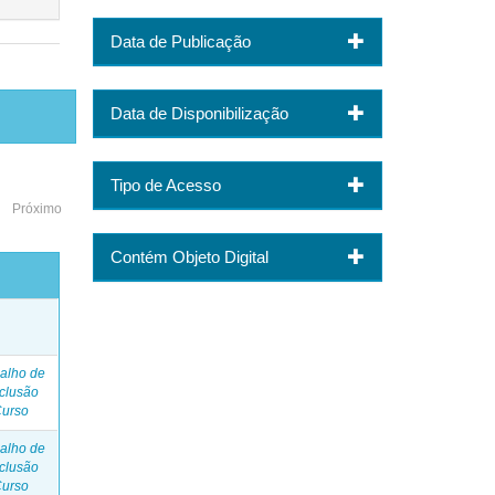
Data de Publicação
Data de Disponibilização
Tipo de Acesso
Próximo
Contém Objeto Digital
o
alho de
clusão
Curso
alho de
clusão
Curso