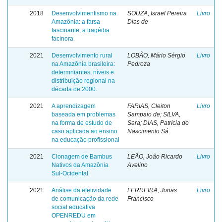
2018
Desenvolvimentismo na
SOUZA, Israel Pereira
Livro
Amazônia: a farsa
Dias de
fascinante, a tragédia
facínora
2021
Desenvolvimento rural
LOBÃO, Mário Sérgio
Livro
na Amazônia brasileira:
Pedroza
determniantes, níveis e
distribuição regional na
década de 2000.
2021
A aprendizagem
FARIAS, Cleiton
Livro
baseada em problemas
Sampaio de; SILVA,
na forma de estudo de
Sara; DIAS, Patrícia do
caso aplicada ao ensino
Nascimento Sá
na educação profissional
2021
Clonagem de Bambus
LEÃO, João Ricardo
Livro
Nativos da Amazônia
Avelino
Sul-Ocidental
2021
Análise da efetividade
FERREIRA, Jonas
Livro
de comunicação da rede
Francisco
social educativa
OPENREDU em