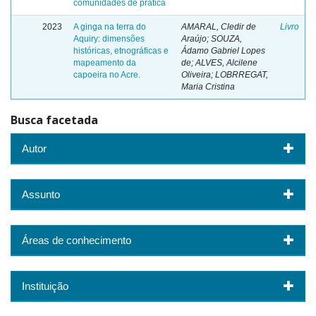
comunidades de prática
2023
A ginga na terra do
AMARAL, Cledir de
Livro
Aquiry: dimensões
Araújo; SOUZA,
históricas, etnográficas e
Ádamo Gabriel Lopes
mapeamento da
de; ALVES, Alcilene
capoeira no Acre.
Oliveira; LOBRREGAT,
Maria Cristina
Busca facetada
Autor
Assunto
Áreas de conhecimento
Instituição