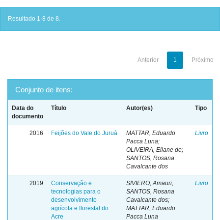
Resultado 1-8 de 8.
Anterior
1
Próximo
Conjunto de itens:
Data do
Título
Autor(es)
Tipo
documento
2016
Feijões do Vale do Juruá
MATTAR, Eduardo
Livro
Pacca Luna;
OLIVEIRA, Eliane de;
SANTOS, Rosana
Cavalcante dos
2019
Conservação e
SIVIERO, Amauri;
Livro
tecnologias para o
SANTOS, Rosana
desenvolvimento
Cavalcante dos;
agrícola e florestal do
MATTAR, Eduardo
Acre
Pacca Luna