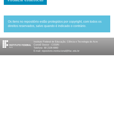
Os itens no repositório estão protegidos por copyright, com todos os
direitos reservados, salvo quando é indicado o contrário.
Instituto Federal de Educação, Ciência e Tecnologia do Acre
Comitê Gestor - COGRI
Telefone: 68 2106-6860
E-mail: repositorio.institucional@ifac.edu.br