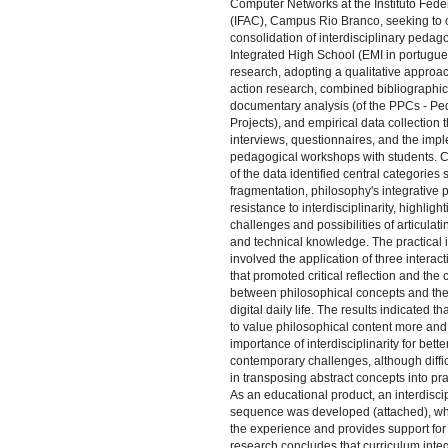
Computer Networks at the Instituto Fede
(IFAC), Campus Rio Branco, seeking to c
consolidation of interdisciplinary pedago
Integrated High School (EMI in portugue
research, adopting a qualitative approa
action research, combined bibliographic
documentary analysis (of the PPCs - P
Projects), and empirical data collection
interviews, questionnaires, and the imp
pedagogical workshops with students. C
of the data identified central categories 
fragmentation, philosophy's integrative p
resistance to interdisciplinarity, highligh
challenges and possibilities of articulat
and technical knowledge. The practical 
involved the application of three intera
that promoted critical reflection and the
between philosophical concepts and th
digital daily life. The results indicated 
to value philosophical content more and
importance of interdisciplinarity for bet
contemporary challenges, although diffic
in transposing abstract concepts into prac
As an educational product, an interdiscip
sequence was developed (attached), wh
the experience and provides support for
research concludes that curriculum inte