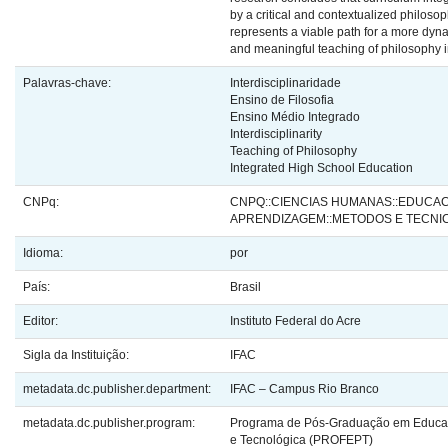
by a critical and contextualized philoso
represents a viable path for a more dynam
and meaningful teaching of philosophy i
Palavras-chave:
Interdisciplinaridade
Ensino de Filosofia
Ensino Médio Integrado
Interdisciplinarity
Teaching of Philosophy
Integrated High School Education
CNPq:
CNPQ::CIENCIAS HUMANAS::EDUCAC
APRENDIZAGEM::METODOS E TECNI
Idioma:
por
País:
Brasil
Editor:
Instituto Federal do Acre
Sigla da Instituição:
IFAC
metadata.dc.publisher.department:
IFAC – Campus Rio Branco
metadata.dc.publisher.program:
Programa de Pós-Graduação em Educaç
e Tecnológica (PROFEPT)