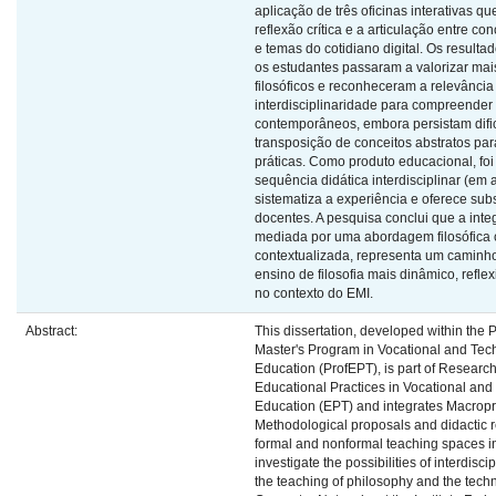
aplicação de três oficinas interativas 
reflexão crítica e a articulação entre con
e temas do cotidiano digital. Os result
os estudantes passaram a valorizar mai
filosóficos e reconheceram a relevância
interdisciplinaridade para compreender
contemporâneos, embora persistam difi
transposição de conceitos abstratos par
práticas. Como produto educacional, fo
sequência didática interdisciplinar (em
sistematiza a experiência e oferece sub
docentes. A pesquisa conclui que a integ
mediada por uma abordagem filosófica c
contextualizada, representa um caminho
ensino de filosofia mais dinâmico, reflexi
no contexto do EMI.
Abstract:
This dissertation, developed within the 
Master's Program in Vocational and Tec
Education (ProfEPT), is part of Research
Educational Practices in Vocational and
Education (EPT) and integrates Macropro
Methodological proposals and didactic 
formal and nonformal teaching spaces in
investigate the possibilities of interdisci
the teaching of philosophy and the techn