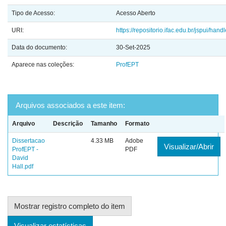
Tipo de Acesso:
Acesso Aberto
URI:
https://repositorio.ifac.edu.br/jspui/ha
Data do documento:
30-Set-2025
Aparece nas coleções:
ProfEPT
Arquivos associados a este item:
Arquivo
Descrição
Tamanho
Formato
Dissertacao
4.33 MB
Adobe
Visualizar/Abrir
ProfEPT -
PDF
David
Hall.pdf
Mostrar registro completo do item
Visualizar estatísticas