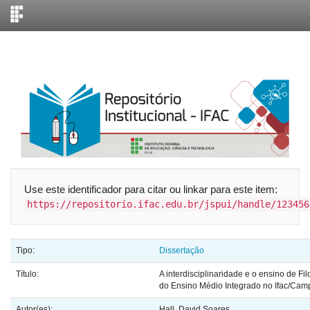
Skip
navigation
Use este identificador para citar ou linkar para este item:
https://repositorio.ifac.edu.br/jspui/handle/123456
Tipo:
Dissertação
Título:
A interdisciplinaridade e o ensino de Fil
do Ensino Médio Integrado no Ifac/Cam
Autor(es):
Hall, David Soares