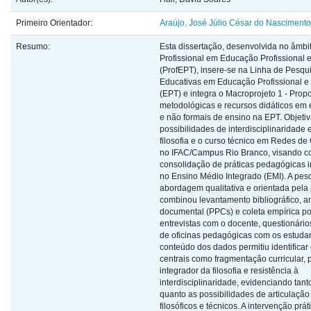
Primeiro Orientador:
Araújo, José Júlio César do Nascimento
Resumo:
Esta dissertação, desenvolvida no âmbi
Profissional em Educação Profissional 
(ProfEPT), insere-se na Linha de Pesqui
Educativas em Educação Profissional e
(EPT) e integra o Macroprojeto 1 - Prop
metodológicas e recursos didáticos em 
e não formais de ensino na EPT. Objetiv
possibilidades de interdisciplinaridade 
filosofia e o curso técnico em Redes d
no IFAC/Campus Rio Branco, visando con
consolidação de práticas pedagógicas in
no Ensino Médio Integrado (EMI). A pes
abordagem qualitativa e orientada pela
combinou levantamento bibliográfico, a
documental (PPCs) e coleta empírica p
entrevistas com o docente, questionário
de oficinas pedagógicas com os estudan
conteúdo dos dados permitiu identificar
centrais como fragmentação curricular, 
integrador da filosofia e resistência à
interdisciplinaridade, evidenciando tant
quanto as possibilidades de articulação
filosóficos e técnicos. A intervenção prát