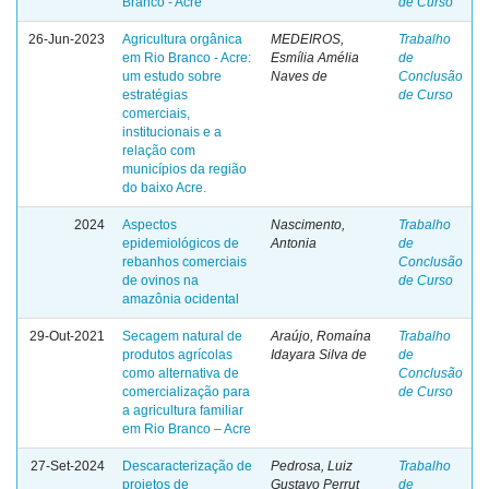
Branco - Acre
de Curso
26-Jun-2023
Agricultura orgânica
MEDEIROS,
Trabalho
em Rio Branco - Acre:
Esmília Amélia
de
um estudo sobre
Naves de
Conclusão
estratégias
de Curso
comerciais,
institucionais e a
relação com
municípios da região
do baixo Acre.
2024
Aspectos
Nascimento,
Trabalho
epidemiológicos de
Antonia
de
rebanhos comerciais
Conclusão
de ovinos na
de Curso
amazônia ocidental
29-Out-2021
Secagem natural de
Araújo, Romaína
Trabalho
produtos agrícolas
Idayara Silva de
de
como alternativa de
Conclusão
comercialização para
de Curso
a agricultura familiar
em Rio Branco – Acre
27-Set-2024
Descaracterização de
Pedrosa, Luiz
Trabalho
projetos de
Gustavo Perrut
de