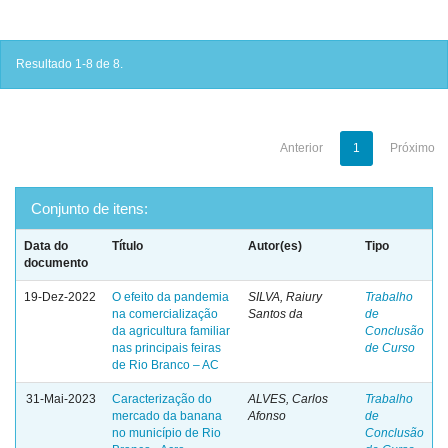
Resultado 1-8 de 8.
Anterior
1
Próximo
Conjunto de itens:
Data do
Título
Autor(es)
Tipo
documento
19-Dez-2022
O efeito da pandemia
SILVA, Raiury
Trabalho
na comercialização
Santos da
de
da agricultura familiar
Conclusão
nas principais feiras
de Curso
de Rio Branco – AC
31-Mai-2023
Caracterização do
ALVES, Carlos
Trabalho
mercado da banana
Afonso
de
no município de Rio
Conclusão