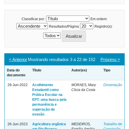
Classificar por:
Em ordem:
Resultados/Página
Registro(s):
< Anterior
Mostrando resultados 3 a 22 de 152
Próximo >
Data do
Título
Autor(es)
Tipo
documento
28-Jun-2022
Acolhimento
MORAES, Mary
Dissertação
Estudantil como
Clicia da Costa
Prática Escolar na
EPT: uma busca pela
permanência e
superação da
evasão
26-Jun-2023
Agricultura orgânica
MEDEIROS,
Trabalho de
em Rio Branco -
Esmília Amélia
Conclusão