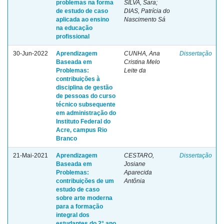
problemas na forma
SILVA, Sara;
de estudo de caso
DIAS, Patrícia do
aplicada ao ensino
Nascimento Sá
na educação
profissional
30-Jun-2022
Aprendizagem
CUNHA, Ana
Dissertação
Baseada em
Cristina Melo
Problemas:
Leite da
contribuições à
disciplina de gestão
de pessoas do curso
técnico subsequente
em administração do
Instituto Federal do
Acre, campus Rio
Branco
21-Mai-2021
Aprendizagem
CESTARO,
Dissertação
Baseada em
Josiane
Problemas:
Aparecida
contribuições de um
Antônia
estudo de caso
sobre arte moderna
para a formação
integral dos
estudantes do 2° ano