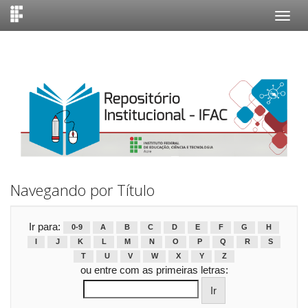
Skip
navigation
Navegando por Título
Ir para:
0-9
A
B
C
D
E
F
G
H
I
J
K
L
M
N
O
P
Q
R
S
T
U
V
W
X
Y
Z
ou entre com as primeiras letras: