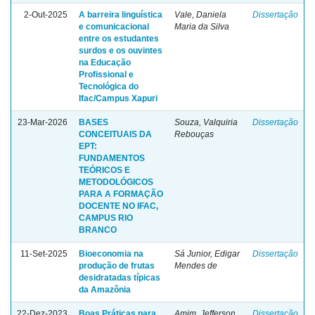
2-Out-2025
A barreira linguística
Vale, Daniela
Dissertação
e comunicacional
Maria da Silva
entre os estudantes
surdos e os ouvintes
na Educação
Profissional e
Tecnológica do
Ifac/Campus Xapuri
23-Mar-2026
BASES
Souza, Valquiria
Dissertação
CONCEITUAIS DA
Rebouças
EPT:
FUNDAMENTOS
TEÓRICOS E
METODOLÓGICOS
PARA A FORMAÇÃO
DOCENTE NO IFAC,
CAMPUS RIO
BRANCO
11-Set-2025
Bioeconomia na
Sá Junior, Edigar
Dissertação
produção de frutas
Mendes de
desidratadas típicas
da Amazônia
22-Dez-2023
Boas Práticas para
Amim, Jefferson
Dissertação