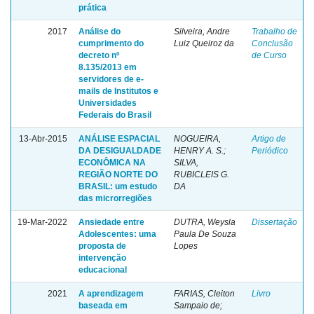
prática
2017
Análise do
Silveira, Andre
Trabalho de
cumprimento do
Luiz Queiroz da
Conclusão
decreto nº
de Curso
8.135/2013 em
servidores de e-
mails de Institutos e
Universidades
Federais do Brasil
13-Abr-2015
ANÁLISE ESPACIAL
NOGUEIRA,
Artigo de
DA DESIGUALDADE
HENRY A. S.;
Periódico
ECONÔMICA NA
SILVA,
REGIÃO NORTE DO
RUBICLEIS G.
BRASIL: um estudo
DA
das microrregiões
19-Mar-2022
Ansiedade entre
DUTRA, Weysla
Dissertação
Adolescentes: uma
Paula De Souza
proposta de
Lopes
intervenção
educacional
2021
A aprendizagem
FARIAS, Cleiton
Livro
baseada em
Sampaio de;