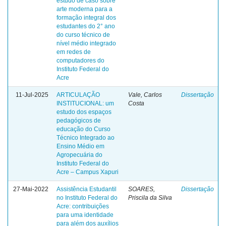
estudo de caso sobre
arte moderna para a
formação integral dos
estudantes do 2° ano
do curso técnico de
nível médio integrado
em redes de
computadores do
Instituto Federal do
Acre
11-Jul-2025
ARTICULAÇÃO
Vale, Carlos
Dissertação
INSTITUCIONAL: um
Costa
estudo dos espaços
pedagógicos de
educação do Curso
Técnico Integrado ao
Ensino Médio em
Agropecuária do
Instituto Federal do
Acre – Campus Xapuri
27-Mai-2022
Assistência Estudantil
SOARES,
Dissertação
no Instituto Federal do
Priscila da Silva
Acre: contribuições
para uma identidade
para além dos auxílios