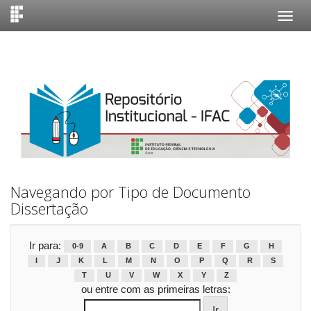
Skip
navigation
Navegando por Tipo de Documento
Dissertação
Ir para:
0-9
A
B
C
D
E
F
G
H
I
J
K
L
M
N
O
P
Q
R
S
T
U
V
W
X
Y
Z
ou entre com as primeiras letras: