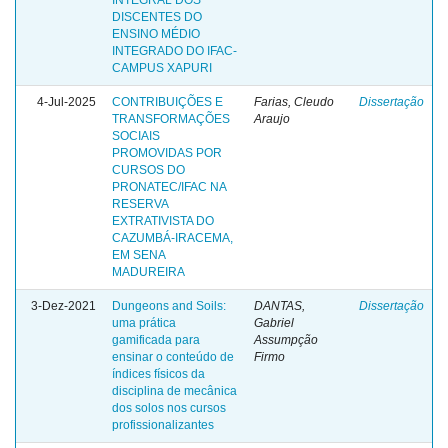
DISCENTES DO
ENSINO MÉDIO
INTEGRADO DO IFAC-
CAMPUS XAPURI
4-Jul-2025
CONTRIBUIÇÕES E
Farias, Cleudo
Dissertação
TRANSFORMAÇÕES
Araujo
SOCIAIS
PROMOVIDAS POR
CURSOS DO
PRONATEC/IFAC NA
RESERVA
EXTRATIVISTA DO
CAZUMBÁ-IRACEMA,
EM SENA
MADUREIRA
3-Dez-2021
Dungeons and Soils:
DANTAS,
Dissertação
uma prática
Gabriel
gamificada para
Assumpção
ensinar o conteúdo de
Firmo
índices físicos da
disciplina de mecânica
dos solos nos cursos
profissionalizantes