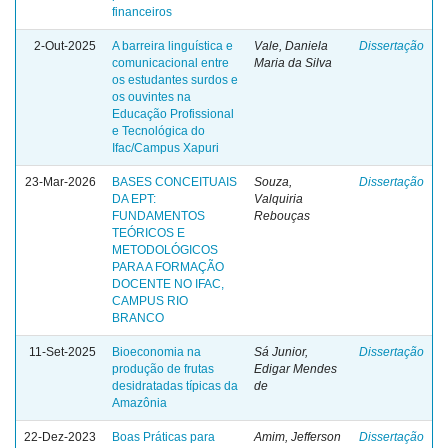
financeiros
2-Out-2025
A barreira linguística e
Vale, Daniela
Dissertação
comunicacional entre
Maria da Silva
os estudantes surdos e
os ouvintes na
Educação Profissional
e Tecnológica do
Ifac/Campus Xapuri
23-Mar-2026
BASES CONCEITUAIS
Souza,
Dissertação
DA EPT:
Valquiria
FUNDAMENTOS
Rebouças
TEÓRICOS E
METODOLÓGICOS
PARA A FORMAÇÃO
DOCENTE NO IFAC,
CAMPUS RIO
BRANCO
11-Set-2025
Bioeconomia na
Sá Junior,
Dissertação
produção de frutas
Edigar Mendes
desidratadas típicas da
de
Amazônia
22-Dez-2023
Boas Práticas para
Amim, Jefferson
Dissertação