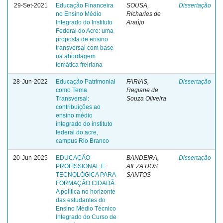
29-Set-2021
Educação Financeira
SOUSA,
Dissertação
no Ensino Médio
Richarles de
Integrado do Instituto
Araújo
Federal do Acre: uma
proposta de ensino
transversal com base
na abordagem
temática freiriana
28-Jun-2022
Educação Patrimonial
FARIAS,
Dissertação
como Tema
Regiane de
Transversal:
Souza Oliveira
contribuições ao
ensino médio
integrado do instituto
federal do acre,
campus Rio Branco
20-Jun-2025
EDUCAÇÃO
BANDEIRA,
Dissertação
PROFISSIONAL E
AIEZA DOS
TECNOLÓGICA PARA
SANTOS
FORMAÇÃO CIDADÃ:
A política no horizonte
das estudantes do
Ensino Médio Técnico
Integrado do Curso de