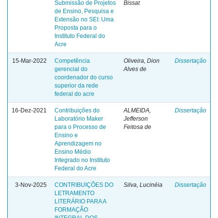
Submissão de Projetos
Bissat
de Ensino, Pesquisa e
Extensão no SEI: Uma
Proposta para o
Instituto Federal do
Acre
15-Mar-2022
Competência
Oliveira, Dion
Dissertação
gerencial do
Alves de
coordenador do curso
superior da rede
federal do acre
16-Dez-2021
Contribuições do
ALMEIDA,
Dissertação
Laboratório Maker
Jefferson
para o Processo de
Feitosa de
Ensino e
Aprendizagem no
Ensino Médio
Integrado no Instituto
Federal do Acre
3-Nov-2025
CONTRIBUIÇÕES DO
Silva, Lucinéia
Dissertação
LETRAMENTO
LITERÁRIO PARA A
FORMAÇÃO
INTEGRAL DOS