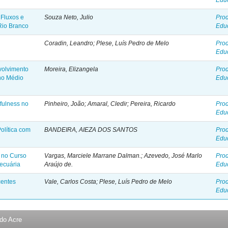
Edu
 Fluxos e
Souza Neto, Julio
Pro
Rio Branco
Edu
Coradin, Leandro; Plese, Luís Pedro de Melo
Pro
Edu
volvimento
Moreira, Elizangela
Pro
no Médio
Edu
dfulness no
Pinheiro, João; Amaral, Cledir; Pereira, Ricardo
Pro
Edu
lítica com
BANDEIRA, AIEZA DOS SANTOS
Pro
Edu
a no Curso
Vargas, Marciele Marrane Dalman.; Azevedo, José Marlo
Pro
ecuária
Araújo de.
Edu
centes
Vale, Carlos Costa; Plese, Luís Pedro de Melo
Pro
Edu
 do Acre