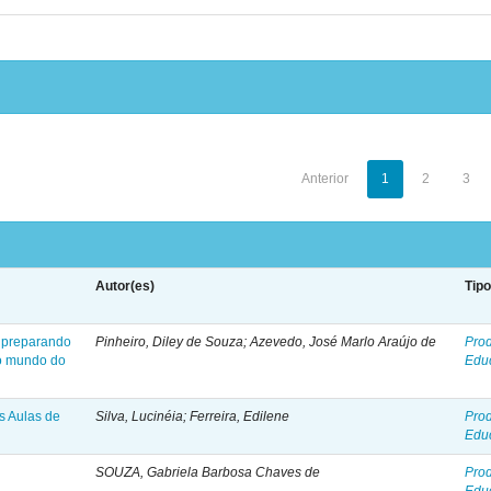
Anterior
1
2
3
Autor(es)
Tip
: preparando
Pinheiro, Diley de Souza; Azevedo, José Marlo Araújo de
Pro
no mundo do
Edu
as Aulas de
Silva, Lucinéia; Ferreira, Edilene
Pro
Edu
SOUZA, Gabriela Barbosa Chaves de
Pro