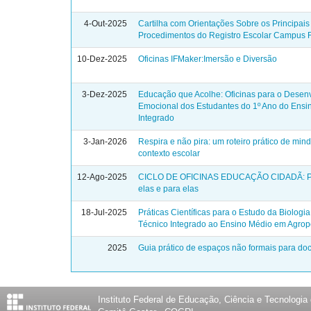
4-Out-2025
Cartilha com Orientações Sobre os Principais
Procedimentos do Registro Escolar Campus 
10-Dez-2025
Oficinas IFMaker:Imersão e Diversão
3-Dez-2025
Educação que Acolhe: Oficinas para o Desen
Emocional dos Estudantes do 1º Ano do Ensi
Integrado
3-Jan-2026
Respira e não pira: um roteiro prático de min
contexto escolar
12-Ago-2025
CICLO DE OFICINAS EDUCAÇÃO CIDADÃ: Po
elas e para elas
18-Jul-2025
Práticas Científicas para o Estudo da Biologi
Técnico Integrado ao Ensino Médio em Agrop
2025
Guia prático de espaços não formais para do
Instituto Federal de Educação, Ciência e Tecnologia