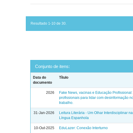
Resultado 1-10 de 30.
Conjunto de itens:
Data do
Título
documento
2026
Fake News, vacinas e Educação Profissional
profissionais para lidar com desinformação 
trabalho.
31-Jan-2026
Leitura Literária - Um Olhar Interdisciplinar n
Língua Espanhola
10-Out-2025
EduLazer: Conexão Interturno