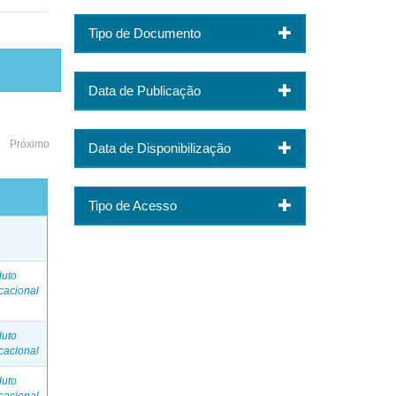
Tipo de Documento
Data de Publicação
Próximo
Data de Disponibilização
Tipo de Acesso
o
duto
cacional
duto
cacional
duto