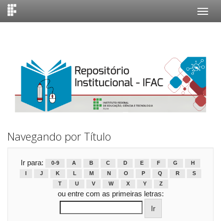
Skip
navigation
Navegando por Título
Ir para:
0-9
A
B
C
D
E
F
G
H
I
J
K
L
M
N
O
P
Q
R
S
T
U
V
W
X
Y
Z
ou entre com as primeiras letras: