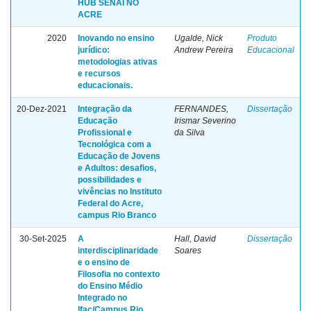
HUB SENAI NO
ACRE
2020
Inovando no ensino
Ugalde, Nick
Produto
jurídico:
Andrew Pereira
Educacional
metodologias ativas
e recursos
educacionais.
20-Dez-2021
Integração da
FERNANDES,
Dissertação
Educação
Irismar Severino
Profissional e
da Silva
Tecnológica com a
Educação de Jovens
e Adultos: desafios,
possibilidades e
vivências no Instituto
Federal do Acre,
campus Rio Branco
30-Set-2025
A
Hall, David
Dissertação
interdisciplinaridade
Soares
e o ensino de
Filosofia no contexto
do Ensino Médio
Integrado no
Ifac/Campus Rio