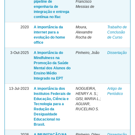
pipeline de
Francisco
engenharia de
Messias de
integração e entrega
contínua no Ifac
2020
A importância da
Moura,
Trabalho de
internet para a
Alexandre
Conclusão
evolução do home
Rocha de
de Curso
office
3-Out-2025
A Importância do
Pinheiro, João
Dissertação
Mindfulness na
Promoção da Saúde
Mental dos Alunos do
Ensino Médio
Integrado na EPT
13-Jul-2023
A importância dos
NOGUEIRA,
Artigo de
Institutos Federais de
HENRY A. S.;
Periódico
Educação, Ciência e
GISI, MARIA L.;
Tecnologia para a
AGUIAR,
Redução da
RUCELINO S.
Desigualdade
Educacional no
Brasil.
2026
A IMUNIZAÇÃO NA
Pinheiro, Diley
Dissertação