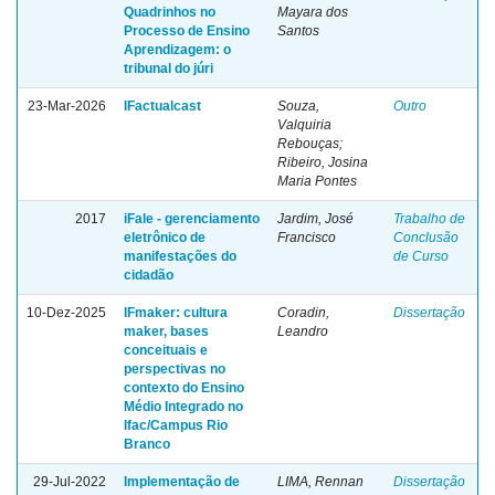
Quadrinhos no
Mayara dos
Processo de Ensino
Santos
Aprendizagem: o
tribunal do júri
23-Mar-2026
IFactualcast
Souza,
Outro
Valquiria
Rebouças;
Ribeiro, Josina
Maria Pontes
2017
iFale - gerenciamento
Jardim, José
Trabalho de
eletrônico de
Francisco
Conclusão
manifestações do
de Curso
cidadão
10-Dez-2025
IFmaker: cultura
Coradin,
Dissertação
maker, bases
Leandro
conceituais e
perspectivas no
contexto do Ensino
Médio Integrado no
Ifac/Campus Rio
Branco
29-Jul-2022
Implementação de
LIMA, Rennan
Dissertação